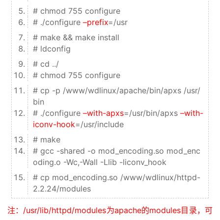
# chmod 755 configure
# ./configure
–prefix
=/usr
# make && make install
# ldconfig
# cd ../
# chmod 755 configure
# cp -p /www/wdlinux/apache/bin/apxs /usr/
bin
# ./configure
–with-apxs
=/usr/bin/apxs
–with-
iconv-hook
=/usr/include
# make
# gcc -shared -o mod_encoding.so mod_enc
oding.o -Wc,-Wall -Llib -liconv_hook
# cp mod_encoding.so /www/wdlinux/httpd-
2.2.24/modules
注：/usr/lib/httpd/modules为apache的modules目录，可