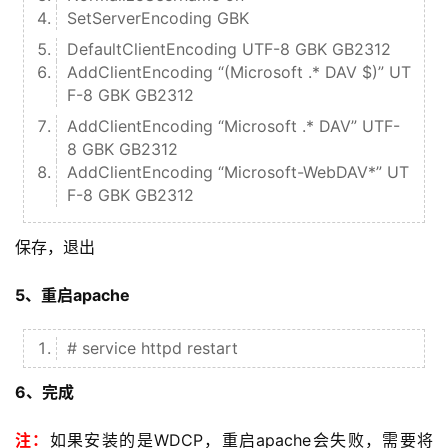
SetServerEncoding GBK
DefaultClientEncoding UTF-8 GBK GB2312
AddClientEncoding “(Microsoft .* DAV $)” UT
F-8 GBK GB2312
AddClientEncoding “Microsoft .* DAV” UTF-
8 GBK GB2312
AddClientEncoding “Microsoft-WebDAV*” UT
F-8 GBK GB2312
保存，退出
5、重启apache
# service httpd restart
6、完成
注：
如果安装的是WDCP，重启apache会失败，需要将