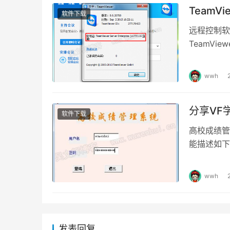
TeamV
软件下载
远程控制软件
TeamV
和文件传输
wwh
分享VF
软件下载
高校成绩管
能描述如下
询等功能。
wwh
发表回复