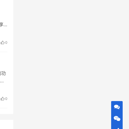
享
0
的功
绩查
0