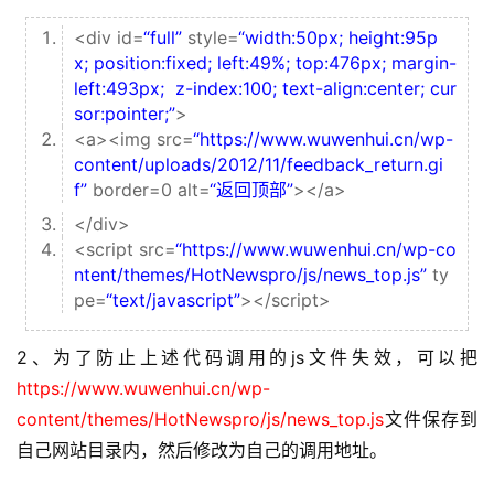
<div id=
“full”
style=
“width:50px; height:95p
x; position:fixed; left:49%; top:476px; margin-
left:493px; z-index:100; text-align:center; cur
sor:pointer;”
>
<a><img src=
“https://www.wuwenhui.cn/wp-
content/uploads/2012/11/feedback_return.gi
f”
border=0 alt=
“返回顶部”
></a>
</div>
<script src=
“https://www.wuwenhui.cn/wp-co
ntent/themes/HotNewspro/js/news_top.js”
ty
pe=
“text/javascript”
></script>
2、为了防止上述代码调用的js文件失效，可以把 
https://www.wuwenhui.cn/wp-
content/themes/HotNewspro/js/news_top.js
文件保存到
自己网站目录内，然后修改为自己的调用地址。