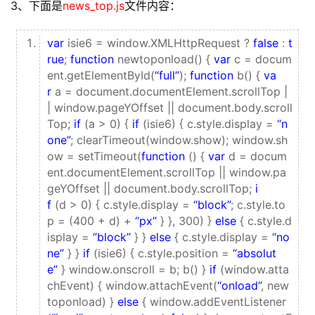
3、下面是
news_top.js
文件内容：
var
isie6 = window.XMLHttpRequest ?
false
:
t
rue
;
function
newtoponload() {
var
c = docum
ent.getElementById(
“full”
);
function
b() {
va
r
a = document.documentElement.scrollTop |
| window.pageYOffset || document.body.scroll
Top;
if
(a > 0) {
if
(isie6) { c.style.display =
“n
one”
; clearTimeout(window.show); window.sh
ow = setTimeout(
function
() {
var
d = docum
ent.documentElement.scrollTop || window.pa
geYOffset || document.body.scrollTop;
i
f
(d > 0) { c.style.display =
“block”
; c.style.to
p = (400 + d) +
“px”
} }, 300) }
else
{ c.style.d
isplay =
“block”
} }
else
{ c.style.display =
“no
ne”
} }
if
(isie6) { c.style.position =
“absolut
e”
} window.onscroll = b; b() }
if
(window.atta
chEvent) { window.attachEvent(
“onload”
, new
toponload) }
else
{ window.addEventListener