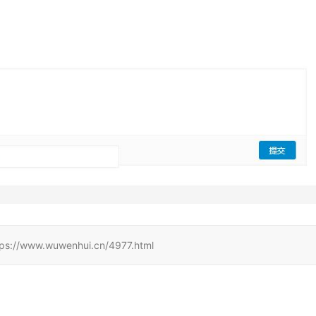
w.wuwenhui.cn/4977.html