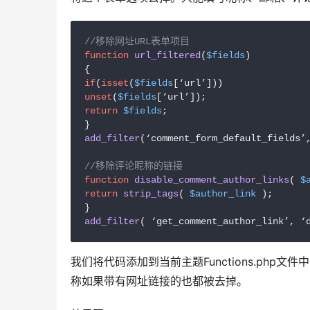
//移除网址URL表单项目
function
url_filtered
(
$fields
if
(
isset
(
$fields
unset
(
$fields
return
$fields
;

add_filter
(‘comment_form_default_fields’,
//移除评论昵称的链接
function
disable_comment_author_links
(
$
return
strip_tags
( 
$author_link
 );

add_filter
( ‘get_comment_author_link’, ‘
我们将代码添加到当前主题Functions.ph
称如果带有网址链接的也都被去掉。