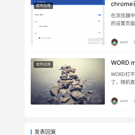
chrom
软件应用
在浏览器中输入：
的设置页面
wwh
WORD m
软件应用
WORD打
了，随机查
装写offic
wwh
发表回复