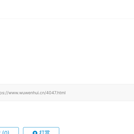
w.wuwenhui.cn/4047.html
赞
(0)
打赏