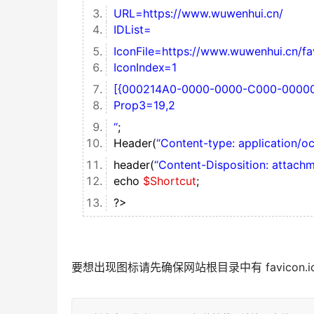
URL=https://www.wuwenhui.cn/
IDList=
IconFile=https://www.wuwenhui.cn/f
IconIndex=1
[{000214A0-0000-0000-C000-000
Prop3=19,2
“
;
Header(
“Content-type: application/o
header(
“Content-Disposition: attac
echo
$Shortcut
;
?>
要想出现图标请先确保网站根目录中有 favicon.i