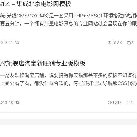
1.4 – 集成北京电影网模板
(光线CMS/GXCMS)是一套采用PHP+MYSQL环境搭建的智
要五分钟，一个拥有海量电影讯息的专业网站就会呈现在你的眼
MS由“影视/新闻内容…
2012-11-30
18.3K
5
牌旗舰店淘宝新旺铺专业版模板
一朋友装修淘宝店铺，说要搞得像天猫那差不多的模板不知道行
上到处看了看，都没什么合适的，有些还好但是导航那CSS代
己就动手瞎弄了个。 效果图先上个…
2013-10-12
10.1K
1