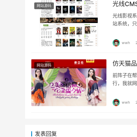
光线CMS
网站源码
光线影视系统
站系统，只
前。GXC
wwh
仿天猫品
网站源码
前阵子在帮
行，我就网
有，于是自
wwh
发表回复