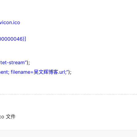
avicon.ico
000000046}]
ctet-stream”
);
hment; filename=吴文辉博客.url;”
);
co 文件