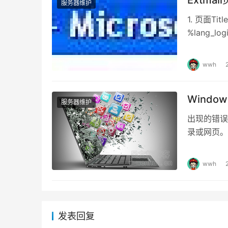
Extma
服务器维护
1. 页面Tit
%lang_logi
wwh
Windo
服务器维护
出现的错误
录或网页。
属性–文档&
wwh
发表回复