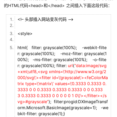
的HTML代码<head>和</head> 之间插入下面这段代码：
<!– 头部插入网站变灰代码 –>
<style>
html{ filter: grayscale(100%); -webkit-filte
r: grayscale(100%); -moz-filter: grayscale(1
00%); -ms-filter: grayscale(100%); -o-filte
r: grayscale(100%); filter:
url
(
“data:image/svg
+xml;utf8,<svg xmlns=\’http://www.w3.org/2
000/svg\’><filter id=\’grayscale\’><feColorMa
trix type=\’matrix\’ values=\’0.3333 0.3333 0.
3333 0 0 0.3333 0.3333 0.3333 0 0 0.333
3 0.3333 0.3333 0 0 0 0 0 1 0\’/></filter></s
vg>#grayscale”
); filter:progid:DXImageTransf
orm.Microsoft.BasicImage(grayscale=1); -we
bkit-filter: grayscale(1);}