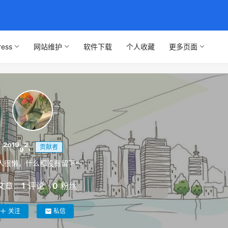
ress
网站维护
软件下载
个人收藏
更多页面
²º¹⁹₉².
贡献者
人很懒，什么都没有留下～
文章
1
评论
0
粉丝
关注
私信