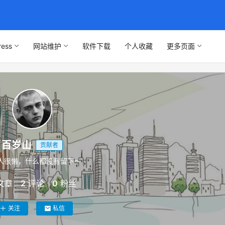
ress
网站维护
软件下载
个人收藏
更多页面
百岁山
贡献者
人很懒，什么都没有留下～
文章
2
评论
0
粉丝
关注
私信