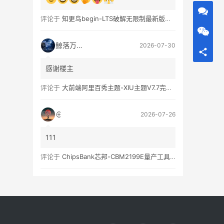
评论于
知更鸟begin-LTS破解无限制最新版WordPress主题模板
鲸落万物生
2026-07-30
感谢楼主
评论于
大前端阿里百秀主题-XIU主题V7.7完美破解无限制版
⊕
2026-07-26
111
评论于
ChipsBank芯邦-CBM2199E量产工具亲测可用