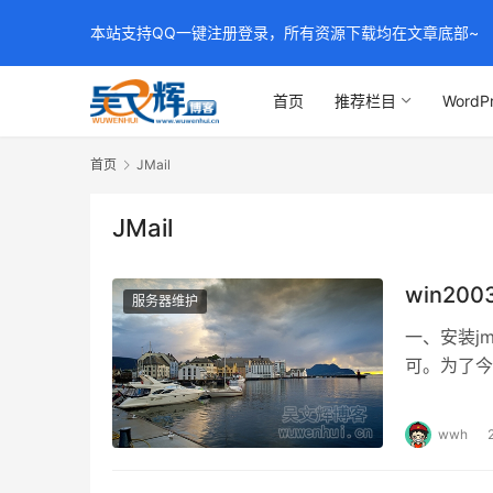
本站支持QQ一键注册登录，所有资源下载均在文章底部~
首页
推荐栏目
WordP
首页
JMail
JMail
win20
服务器维护
一、安装jm
可。为了今
regsvr32 
wwh