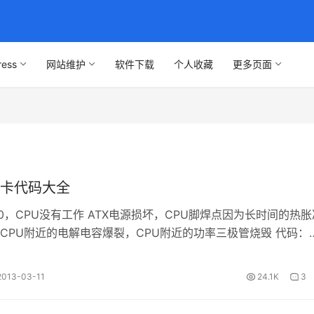
ress
网站维护
软件下载
个人收藏
更多页面
卡代码大全
00，CPU没有工作 ATX电源损坏，CPU脚焊点因为长时间的热胀
CPU附近的电解电容爆裂，CPU附近的功率三极管烧毁 代码：
C0、D0、CF、F…
2013-03-11
24.1K
3